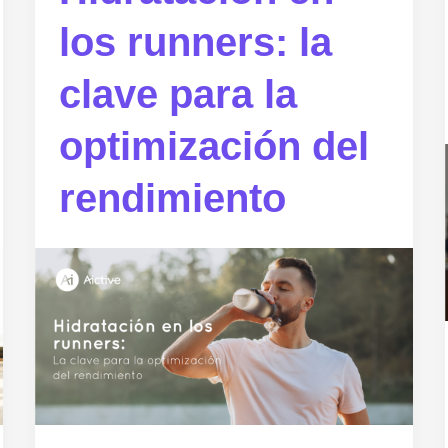
los runners: la
clave para la
optimización del
rendimiento