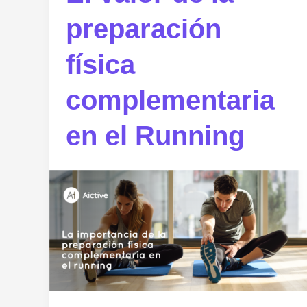
preparación
física
complementaria
en el Running