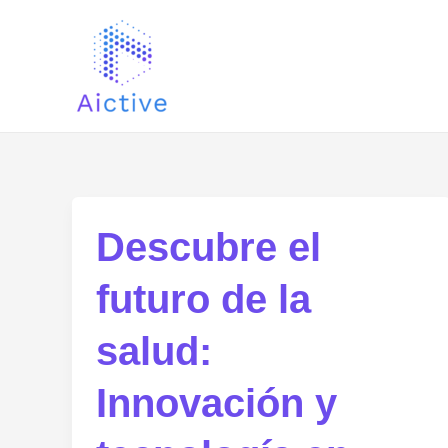
Ir
Paginación
al
de
contenido
entradas
Descubre el
futuro de la
salud:
Innovación y