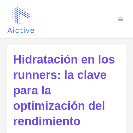
Ir
Main
al
Men
contenido
Hidratación en los
runners: la clave
para la
optimización del
rendimiento