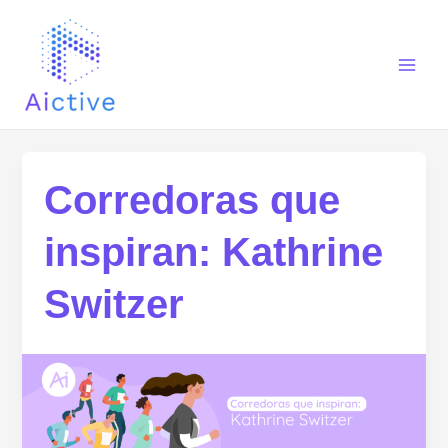
Ir
Main
al
Men
contenido
Corredoras que
inspiran: Kathrine
Switzer