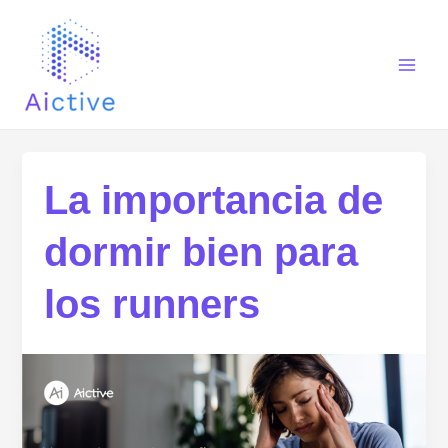
Ir
Main
al
Men
contenido
La importancia de
dormir bien para
los runners